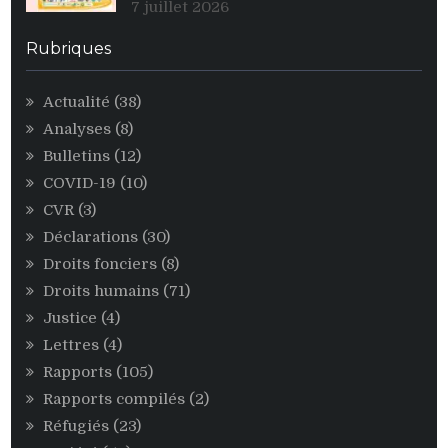
7 juillet 2026
des
personnalités
Rubriques
égoïstes
du
Actualité
(38)
pouvoir
Analyses
(8)
CNDD-
FDD
Bulletins
(12)
COVID-19
(10)
CVR
(3)
Déclarations
(30)
Droits fonciers
(8)
Droits humains
(71)
Justice
(4)
Lettres
(4)
Rapports
(105)
Rapports compilés
(2)
Réfugiés
(23)