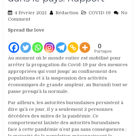
4 février 2021
Rédaction
COVID-19
No
on
Comment
Burundi
Spread the love
:
Le
manque
0
de
Partages
transparence
Au moment où le monde entier est mobilisé pour
et
arrêter la propagation du Covid-19 par des mesures
d’harmonisation
appropriées qui vont jusqu’ au confinement des
des
populations et à la suspension des activités
mesures
économiques de grande ampleur, au Burundi tout se
de
passe presqu’à la normale.
lutte
contre
Par ailleurs, les autorités burundaises persistent à
la
dire qu’à ce jour, il y a seulement 2 personnes
pandémie
décédées des suites de la pandémie. Ce
du
comportement laxiste des autorités burundaises
Covid-
face à cette pandémie n’est pas sans conséquences :
19
la majorité de la population méconnaissent la