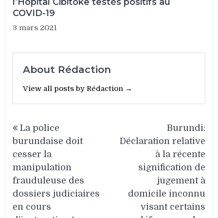
l’Hôpital Cibitoke testés positifs au
COVID-19
3 mars 2021
About Rédaction
View all posts by Rédaction →
Navigation
La police
Burundi:
de
burundaise doit
Déclaration relative
l’article
cesser la
à la récente
manipulation
signification de
frauduleuse des
jugement à
dossiers judiciaires
domicile inconnu
en cours
visant certains