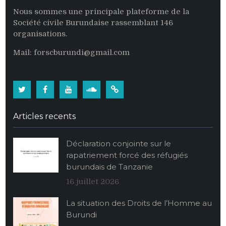
Nous sommes une principale plateforme de la
Société civile Burundaise rassemblant 146
organisations.
Mail: forscburundi@gmail.com
Twitter
Facebook
Youtube
Soundcloud
Burundi:
La
Articles recents
population
burundaise
Déclaration conjointe sur le
vide
rapatriement forcé des réfugiés
ses
burundais de Tanzanie
stocks
alimentaires
16 juillet 2026
de
La situation des Droits de l’Homme au
maïs
Burundi
au
profit