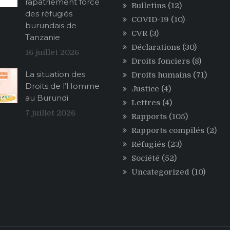
rapatriement forcé
Bulletins
(12)
des réfugiés
COVID-19
(10)
burundais de
CVR
(3)
Tanzanie
Déclarations
(30)
16 juillet 2026
Droits fonciers
(8)
La situation des
Droits humains
(71)
Droits de l’Homme
Justice
(4)
au Burundi
Lettres
(4)
7 juillet 2026
Rapports
(105)
Rapports compilés
(2)
Réfugiés
(23)
Société
(52)
Uncategorized
(10)