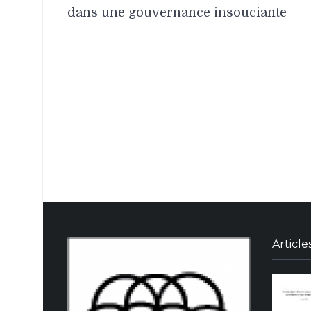
de
dans une gouvernance insouciante
l’article
Article