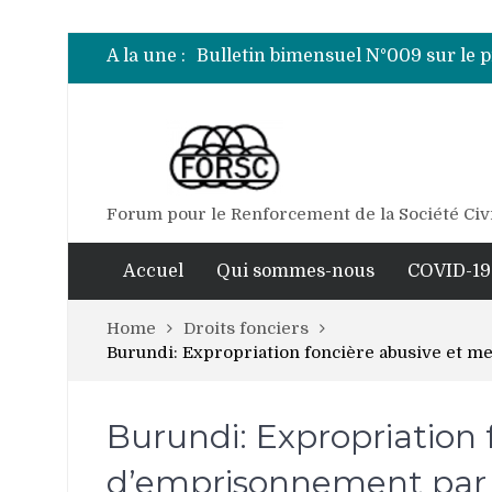
Bulletin bimensuel N° 012 sur le 
Bulletin bimensuel N°010 sur le 
A la une :
Bulletin bimensuel N°009 sur le 
Bulletin bimensuel N°008 sur le 
Bulletin bimensuel N°007 sur le 
Bulletin bimensuel N° 012 sur le 
Forum pour le Renforcement de la Société Civ
Accuel
Qui sommes-nous
COVID-19
Home
Droits fonciers
Burundi: Expropriation foncière abusive et 
Burundi: Expropriation
d’emprisonnement par l