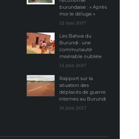
l’économie
burundaise : « Après
moi le déluge »
12 mai 2017
Les Batwa du
Burundi : une
communauté
misérable oubliée
12 juin 2017
Rapport sur la
situation des
déplacés de guerre
internes au Burundi
16 juin 2017