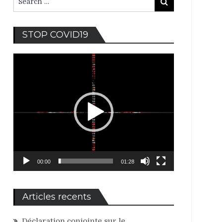
Search
for:
Lecteur
STOP COVID19
vidéo
00:00
01:28
Articles recents
Déclaration conjointe sur le