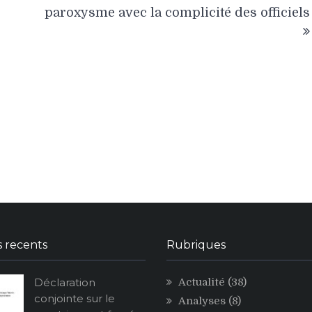
paroxysme avec la complicité des officiels
s recents
Rubriques
Déclaration
Actualité
(38)
conjointe sur le
Analyses
(8)