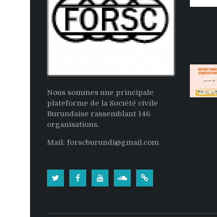
Nous sommes une principale
plateforme de la Société civile
Burundaise rassemblant 146
organisations.
Mail: forscburundi@gmail.com
Twitter
Facebook
Youtube
Soundcloud
Burundi:
La
population