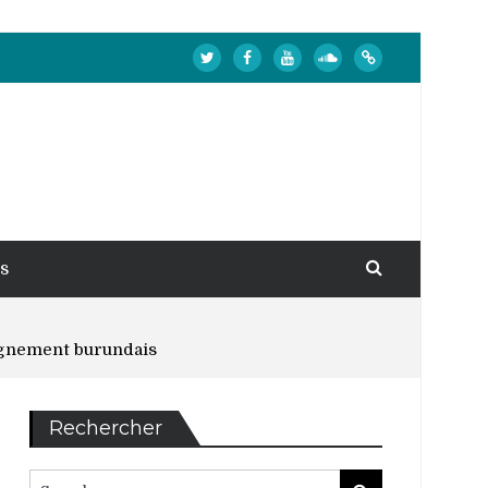
s
eignement burundais
Rechercher
Search