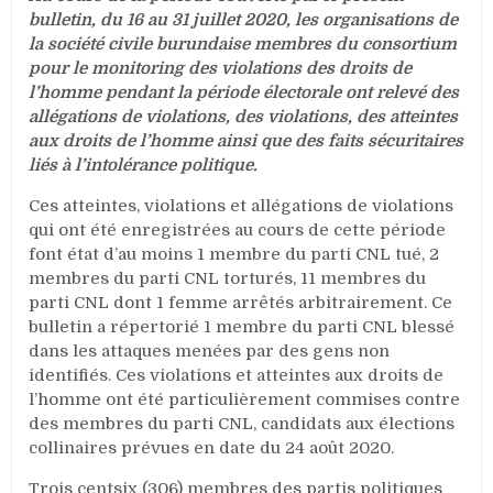
électoral
bulletin, du 16 au 31 juillet 2020, les organisations de
de
la société civile burundaise membres du consortium
2020
pour le monitoring des violations des droits de
au
l’homme pendant la période électorale ont relevé des
Burundi
allégations de violations, des violations, des atteintes
aux droits de l’homme ainsi que des faits sécuritaires
liés à l’intolérance politique.
Ces atteintes, violations et allégations de violations
qui ont été enregistrées au cours de cette période
font état d’au moins 1 membre du parti CNL tué, 2
membres du parti CNL torturés, 11 membres du
parti CNL dont 1 femme arrêtés arbitrairement. Ce
bulletin a répertorié 1 membre du parti CNL blessé
dans les attaques menées par des gens non
identifiés. Ces violations et atteintes aux droits de
l’homme ont été particulièrement commises contre
des membres du parti CNL, candidats aux élections
collinaires prévues en date du 24 août 2020.
Trois centsix (306) membres des partis politiques