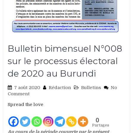
Bulletin bimensuel N°008
sur le processus électoral
de 2020 au Burundi
7 août 2020
Rédaction
Bulletins
No
on
Comment
Bulletin
Spread the love
bimensuel
N°008
sur
0
le
Partages
processus
Au cours de la période couverte par le présent