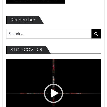
Rechercher
Search
Search
for:
Lec
STOP COVID19
vid