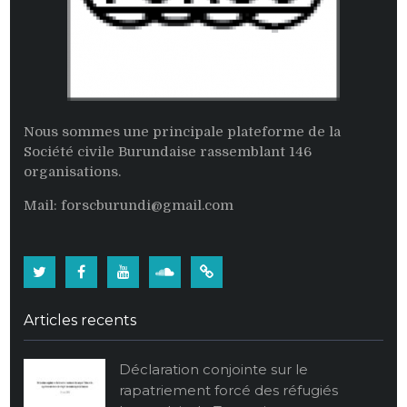
Nous sommes une principale plateforme de la
Société civile Burundaise rassemblant 146
organisations.
Mail: forscburundi@gmail.com
Twitter
Facebook
Youtube
Soundcloud
Burundi:
La
Articles recents
population
burundaise
Déclaration conjointe sur le
vide
rapatriement forcé des réfugiés
ses