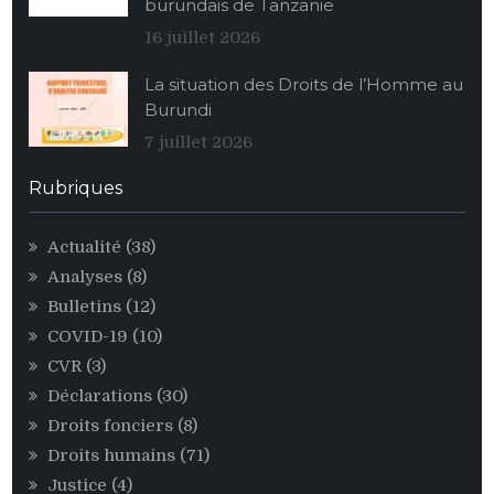
burundais de Tanzanie
stocks
alimentaires
16 juillet 2026
de
La situation des Droits de l’Homme au
maïs
Burundi
au
profit
7 juillet 2026
des
personnalités
Rubriques
égoïstes
du
Actualité
(38)
pouvoir
Analyses
(8)
CNDD-
FDD
Bulletins
(12)
COVID-19
(10)
CVR
(3)
Déclarations
(30)
Droits fonciers
(8)
Droits humains
(71)
Justice
(4)