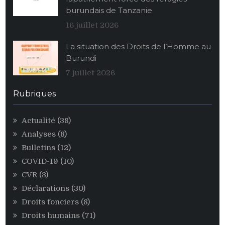
ses
burundais de Tanzanie
stocks
alimentaires
16 juillet 2026
de
La situation des Droits de l’Homme au
maïs
Burundi
au
profit
7 juillet 2026
des
personnalités
Rubriques
égoïstes
du
Actualité
(38)
pouvoir
Analyses
(8)
CNDD-
FDD
Bulletins
(12)
COVID-19
(10)
CVR
(3)
Déclarations
(30)
Droits fonciers
(8)
Droits humains
(71)