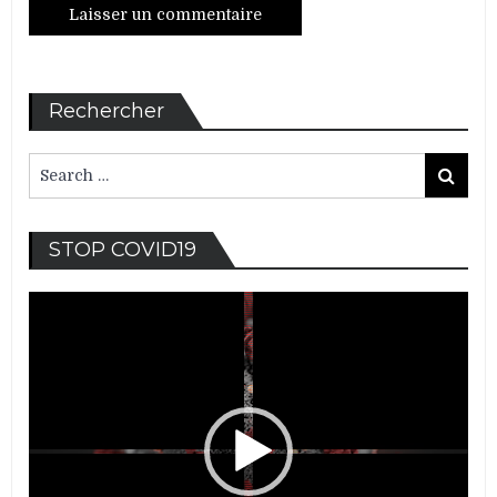
Rechercher
Search
Search
for:
Lec
STOP COVID19
vid