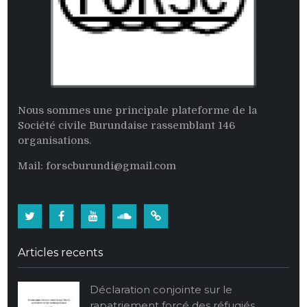
Nous sommes une principale plateforme de la
Société civile Burundaise rassemblant 146
organisations.
Mail: forscburundi@gmail.com
Twitter
Facebook
Youtube
Soundcloud
Burundi:
La
Articles recents
population
burundaise
Déclaration conjointe sur le
vide
rapatriement forcé des réfugiés