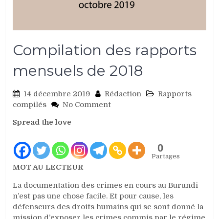
Compilation des rapports
mensuels de 2018
14 décembre 2019
Rédaction
Rapports
on
compilés
No Comment
Compilation
Spread the love
des
rapports
mensuels
0
de
Partages
2018
MOT AU LECTEUR
La documentation des crimes en cours au Burundi
n’est pas une chose facile. Et pour cause, les
défenseurs des droits humains qui se sont donné la
mission d’exposer les crimes commis par le régime