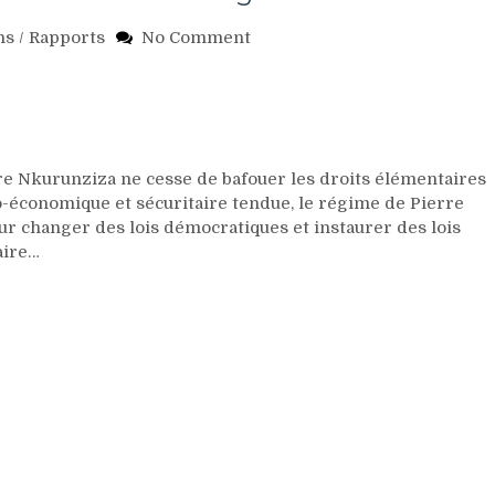
on
ns
/
Rapports
No Comment
Burundi
:
Un
peuple
en
détresse
Nkurunziza ne cesse de bafouer les droits élémentaires
victime
o-économique et sécuritaire tendue, le régime de Pierre
d’un
r changer des lois démocratiques et instaurer des lois
régime
aire…
totalitaire