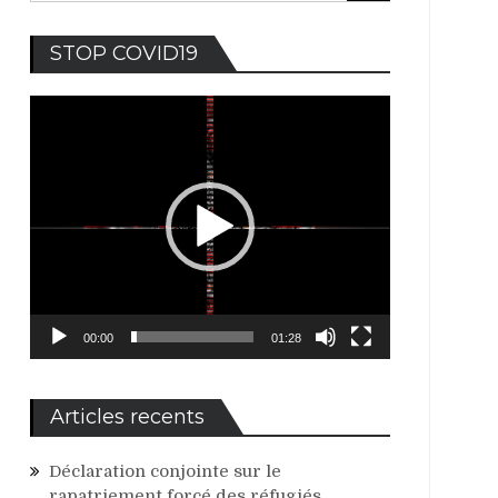
Lecteur
STOP COVID19
vidéo
00:00
01:28
Articles recents
Déclaration conjointe sur le
rapatriement forcé des réfugiés