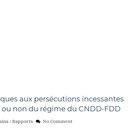
ques aux persécutions incessantes
és ou non du régime du CNDD-FDD
on
ains
/
Rapports
No Comment
Burundi:
Des