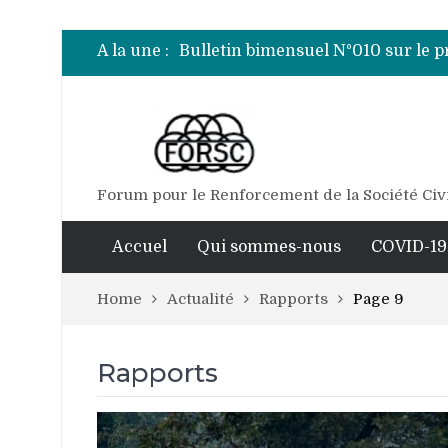
Bulletin bimensuel N°007 sur le 
Bulletin bimensuel N° 012 sur le 
A la une :
Bulletin bimensuel N°010 sur le 
Bulletin bimensuel N°009 sur le 
Bulletin bimensuel N°008 sur le 
Bulletin bimensuel N°007 sur le 
Bulletin bimensuel N° 012 sur le 
Forum pour le Renforcement de la Société Civ
Accuel
Qui sommes-nous
COVID-19
Home
Actualité
Rapports
Page 9
Rapports