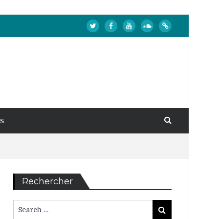
s
Rechercher
Search
Search
for: