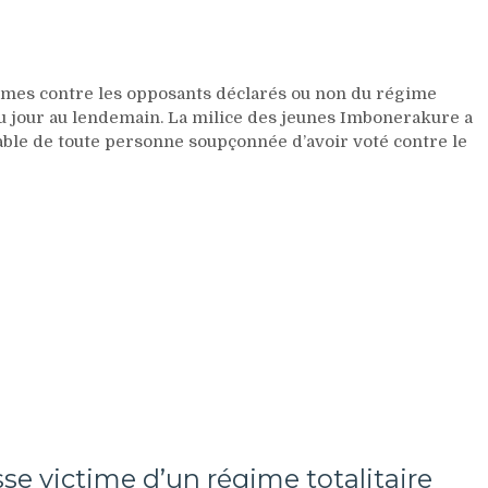
crimes
économiques
aux
persécutions
mes contre les opposants déclarés ou non du régime
incessantes
u jour au lendemain. La milice des jeunes Imbonerakure a
contre
ble de toute personne soupçonnée d’avoir voté contre le
les
opposants
déclarés
ou
non
du
régime
du
CNDD-
FDD
se victime d’un régime totalitaire