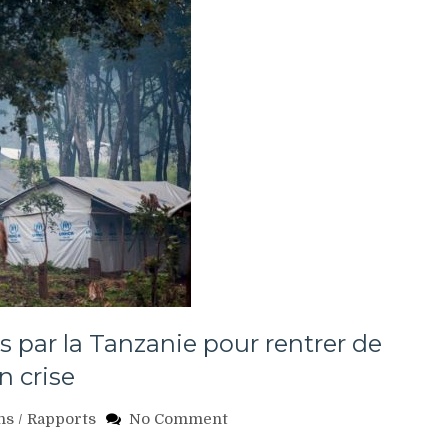
s par la Tanzanie pour rentrer de
n crise
on
ns
/
Rapports
No Comment
Burundi