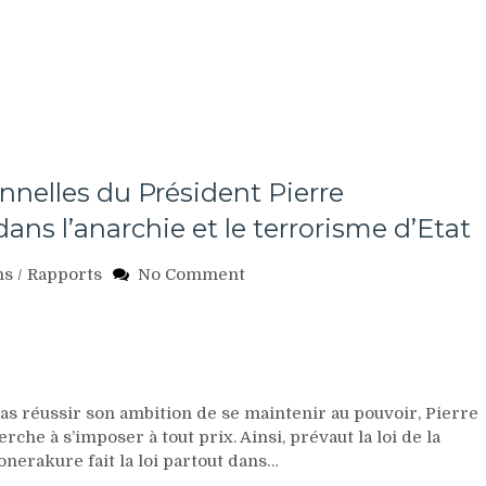
nnelles du Président Pierre
ans l’anarchie et le terrorisme d’Etat
on
ns
/
Rapports
No Comment
Burundi:
Les
ambitions
personnelles
du
Président
 réussir son ambition de se maintenir au pouvoir, Pierre
Pierre
che à s’imposer à tout prix. Ainsi, prévaut la loi de la
Nkurunziza
onerakure fait la loi partout dans…
plongent