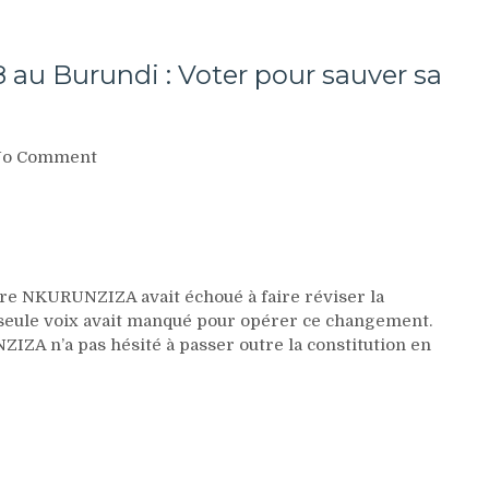
 au Burundi : Voter pour sauver sa
on
o Comment
Le
référendum
du
17
mai
2018
e NKURUNZIZA avait échoué à faire réviser la
au
e seule voix avait manqué pour opérer ce changement.
Burundi
IZA n’a pas hésité à passer outre la constitution en
:
Voter
pour
sauver
sa
peau.