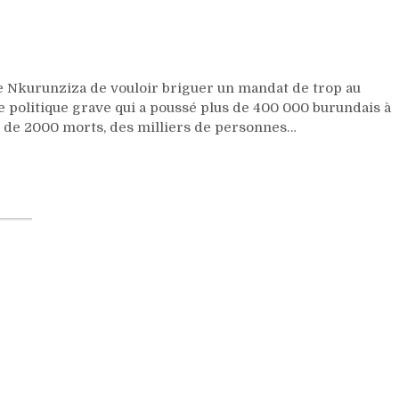
:
Les
réfugiés
harcelés
par
Nkurunziza de vouloir briguer un mandat de trop au
la
se politique grave qui a poussé plus de 400 000 burundais à
Tanzanie
us de 2000 morts, des milliers de personnes…
pour
rentrer
de
force
dans
un
pays
toujours
en
crise