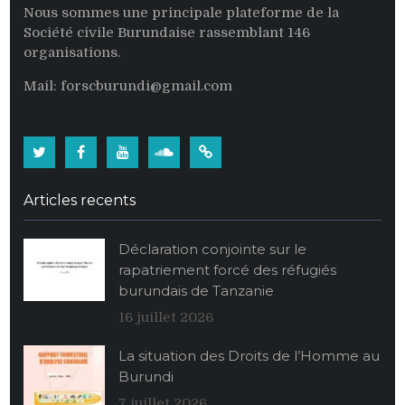
Nous sommes une principale plateforme de la
Société civile Burundaise rassemblant 146
organisations.
Mail: forscburundi@gmail.com
Twitter
Facebook
Youtube
Soundcloud
Burundi:
La
Articles recents
population
burundaise
Déclaration conjointe sur le
vide
rapatriement forcé des réfugiés
ses
burundais de Tanzanie
stocks
alimentaires
16 juillet 2026
de
La situation des Droits de l’Homme au
maïs
Burundi
au
profit
7 juillet 2026