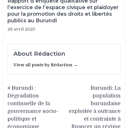
Rapport d’enquête qualitative sur
l’exercice de l’espace civique et plaidoyer
pour la promotion des droits et libertés
publics au Burundi
28 avril 2025
About Rédaction
View all posts by Rédaction →
Navigation
Burundi :
Burundi: La
de
Dégradation
population
l’article
continuelle de la
burundaise
gouvernance socio-
exploitée à outrance
politique et
et contrainte à
économique
financer un régime