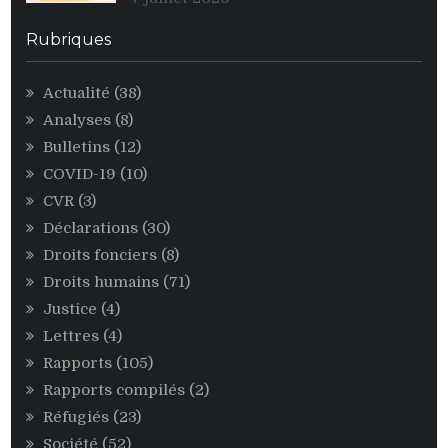
des
personnalités
Rubriques
égoïstes
du
Actualité
(38)
pouvoir
Analyses
(8)
CNDD-
FDD
Bulletins
(12)
COVID-19
(10)
CVR
(3)
Déclarations
(30)
Droits fonciers
(8)
Droits humains
(71)
Justice
(4)
Lettres
(4)
Rapports
(105)
Rapports compilés
(2)
Réfugiés
(23)
Société
(52)