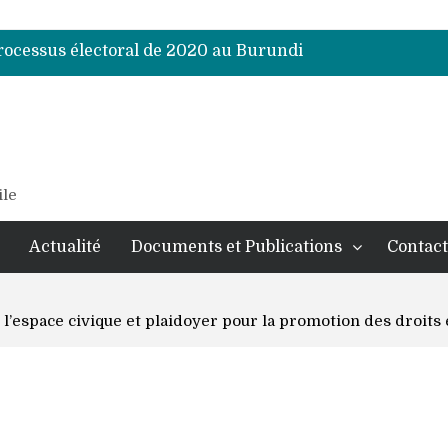
processus électoral de 2020 au Burundi
processus électoral de 2020 au Burundi
processus électoral de 2020 au Burundi
processus électoral de 2020 au Burundi
processus électoral de 2020 au Burundi
processus électoral de 2020 au Burundi
processus électoral de 2020 au Burundi
ile
Actualité
Documents et Publications
Contact
 l’espace civique et plaidoyer pour la promotion des droits 