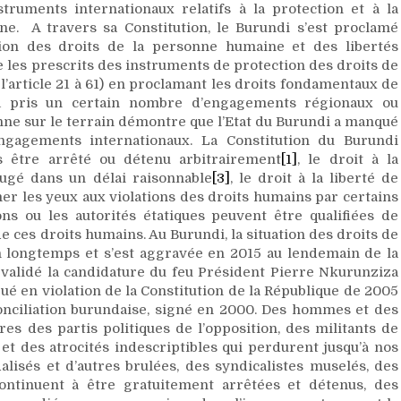
truments internationaux relatifs à la protection et à la
e. A travers sa Constitution, le Burundi s’est proclamé
tion des droits de la personne humaine et des libertés
e les prescrits des instruments de protection des droits de
l’article 21 à 61) en proclamant les droits fondamentaux de
jà pris un certain nombre d’engagements régionaux ou
enne sur le terrain démontre que l’Etat du Burundi a manqué
ngagements internationaux. La Constitution du Burundi
 être arrêté ou détenu arbitrairement
[1]
, le droit à la
 jugé dans un délai raisonnable
[3]
, le droit à la liberté de
mer les yeux aux violations des droits humains par certains
ions ou les autorités étatiques peuvent être qualifiées de
 ces droits humains. Au Burundi, la situation des droits de
n longtemps et s’est aggravée en 2015 au lendemain de la
validé la candidature du feu Président Pierre Nkurunziza
ué en violation de la Constitution de la République de 2005
éconciliation burundaise, signé en 2000. Des hommes et des
 des partis politiques de l’opposition, des militants de
t des atrocités indescriptibles qui perdurent jusqu’à nos
lisés et d’autres brulées, des syndicalistes muselés, des
 continuent à être gratuitement arrêtées et détenus, des