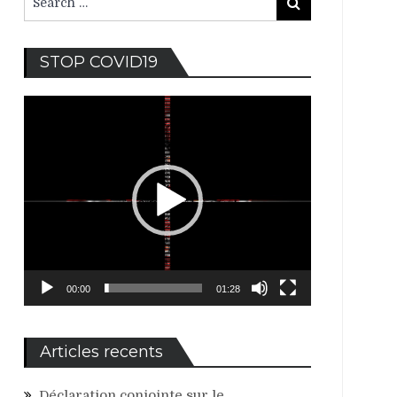
Search
for:
Lecteur
STOP COVID19
vidéo
00:00
01:28
Articles recents
Déclaration conjointe sur le