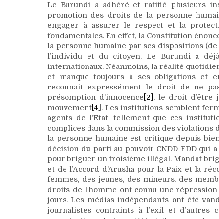
Le Burundi a adhéré et ratifié plusieurs ins
promotion des droits de la personne humain
engager à assurer le respect et la protec
fondamentales. En effet, la Constitution énonc
la personne humaine par ses dispositions (de 
l’individu et du citoyen. Le Burundi a dé
internationaux. Néanmoins, la réalité quotidi
et manque toujours à ses obligations et e
reconnait expressément le droit de ne pas
présomption d’innocence
[2]
, le droit d’être
mouvement
[4]
. Les institutions semblent fer
agents de l’Etat, tellement que ces institut
complices dans la commission des violations de
la personne humaine est critique depuis bie
décision du parti au pouvoir CNDD-FDD qui a 
pour briguer un troisième illégal. Mandat brig
et de l’Accord d’Arusha pour la Paix et la r
femmes, des jeunes, des mineurs, des membres
droits de l’homme ont connu une répression e
jours. Les médias indépendants ont été vanda
journalistes contraints à l’exil et d’autres