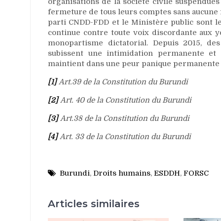
organisations de la société civile suspendue
fermeture de tous leurs comptes sans aucune 
parti CNDD-FDD et le Ministère public sont l
continue contre toute voix discordante aux y
monopartisme dictatorial. Depuis 2015, de
subissent une intimidation permanente et 
maintient dans une peur panique permanente et
[1]
Art.39 de la Constitution du Burundi
[2]
Art. 40 de la Constitution du Burundi
[3]
Art.38 de la Constitution du Burundi
[4]
Art.
33 de la Constitution du Burundi
Burundi
,
Droits humains
,
ESDDH
,
FORSC
Articles similaires