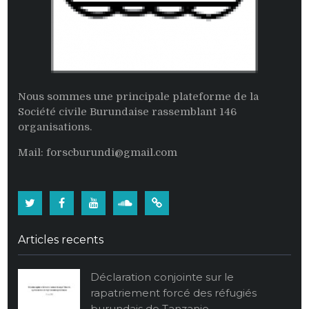
Nous sommes une principale plateforme de la
Société civile Burundaise rassemblant 146
organisations.
Mail: forscburundi@gmail.com
Twitter
Facebook
Youtube
Soundcloud
Burundi:
La
Articles recents
population
burundaise
Déclaration conjointe sur le
vide
rapatriement forcé des réfugiés
ses
burundais de Tanzanie