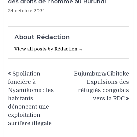
des droits de l’homme au Burundi
24 octobre 2024
About Rédaction
View all posts by Rédaction →
Navigation
Spoliation
Bujumbura/Cibitoke
de
foncière à
Expulsions des
l’article
Nyamikoma : les
réfugiés congolais
habitants
vers la RDC
dénoncent une
exploitation
aurifère illégale