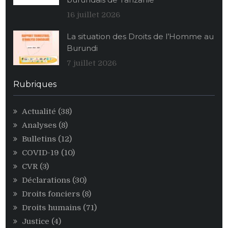
stocks
alimentaires
16 juillet 2026
de
La situation des Droits de l’Homme au
maïs
Burundi
au
profit
7 juillet 2026
des
personnalités
Rubriques
égoïstes
du
Actualité
(38)
pouvoir
Analyses
(8)
CNDD-
FDD
Bulletins
(12)
COVID-19
(10)
CVR
(3)
Déclarations
(30)
Droits fonciers
(8)
Droits humains
(71)
Justice
(4)