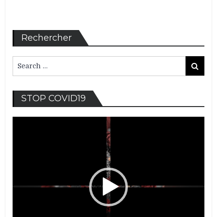
Rechercher
Search
Search
for:
Lec
STOP COVID19
vid