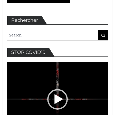
Rechercher
Search
Search
for:
Lec
STOP COVID19
vid