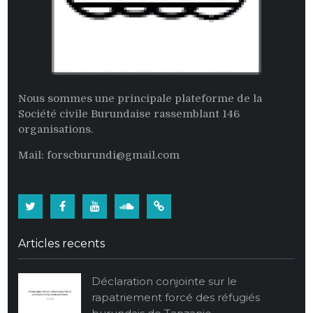
Nous sommes une principale plateforme de la
Société civile Burundaise rassemblant 146
organisations.
Mail: forscburundi@gmail.com
Twitter
Facebook
Youtube
Soundcloud
Burundi:
La
Articles recents
population
burundaise
Déclaration conjointe sur le
vide
rapatriement forcé des réfugiés
ses