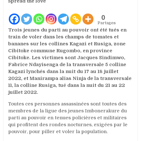
Spread the love
jeunes
Imbonerakure
affiliés
0
au
Partages
parti
Trois jeunes du parti au pouvoir ont été tués en
CNDD-
train de voler dans les champs de tomates et
FDD
bananes sur les collines Kagazi et Rusiga, zone
lynchés
Cibitoke commune Rugombo, en province
en
Cibitoke. Les victimes sont Jacques Sindimwo,
flagrant
Fabrice Ndayisenga de la transversale 5 colline
délit
Kagazi lynchés dans la nuit du 17 au 18 juillet
de
2022, et Manirampa alias Ninja de la transversale
vol
11, la colline Rusiga, tué dans la nuit du 21 au 22
dans
juillet 2022.
les
champs
Toutes ces personnes assassinées sont toutes des
en
membres de la ligue des jeunes Imbonerakure du
province
parti au pouvoir en tenues policières et militaires
Cibitoke
qui profitent des rondes nocturnes, exigées par le
pouvoir, pour piller et voler la population.