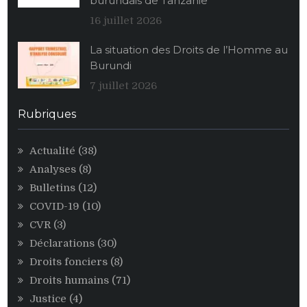
burundais de Tanzanie
stocks
alimentaires
16 juillet 2026
de
La situation des Droits de l’Homme au
maïs
Burundi
au
profit
7 juillet 2026
des
personnalités
Rubriques
égoïstes
du
Actualité
(38)
pouvoir
Analyses
(8)
CNDD-
FDD
Bulletins
(12)
COVID-19
(10)
CVR
(3)
Déclarations
(30)
Droits fonciers
(8)
Droits humains
(71)
Justice
(4)