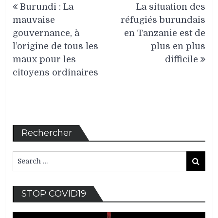
Burundi : La
La situation des
de
mauvaise
réfugiés burundais
l’article
gouvernance, à
en Tanzanie est de
l’origine de tous les
plus en plus
maux pour les
difficile
citoyens ordinaires
Rechercher
Search
Search
for:
Lec
STOP COVID19
vid