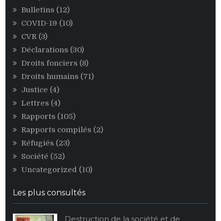
FDD
Bulletins
(12)
COVID-19
(10)
CVR
(3)
Déclarations
(30)
Droits fonciers
(8)
Droits humains
(71)
Justice
(4)
Lettres
(4)
Rapports
(105)
Rapports compilés
(2)
Réfugiés
(23)
Société
(52)
Uncategorized
(10)
Les plus consultés
Destruction de la société et de