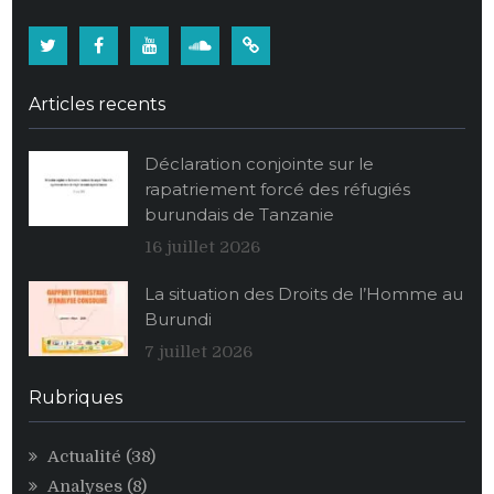
Twitter
Facebook
Youtube
Soundcloud
Burundi:
La
Articles recents
population
burundaise
Déclaration conjointe sur le
vide
rapatriement forcé des réfugiés
ses
burundais de Tanzanie
stocks
alimentaires
16 juillet 2026
de
La situation des Droits de l’Homme au
maïs
Burundi
au
profit
7 juillet 2026
des
personnalités
Rubriques
égoïstes
du
Actualité
(38)
pouvoir
Analyses
(8)
CNDD-