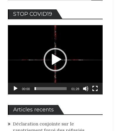
Lecteur
STOP COVID19
vidéo
00:00
01:28
Articles recents
Déclaration conjointe sur le
rapatriement forcé des réfugiés