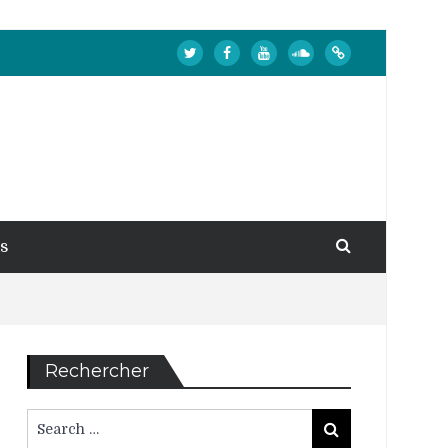
s
Rechercher
Search
Search
for: