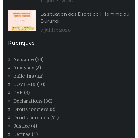
alimentaires
16 juillet 2026
de
La situation des Droits de l’Homme au
maïs
Burundi
au
profit
7 juillet 2026
des
personnalités
Rubriques
égoïstes
du
Actualité
(38)
pouvoir
Analyses
(8)
CNDD-
FDD
Bulletins
(12)
COVID-19
(10)
CVR
(3)
Déclarations
(30)
Droits fonciers
(8)
Droits humains
(71)
Justice
(4)
Lettres
(4)