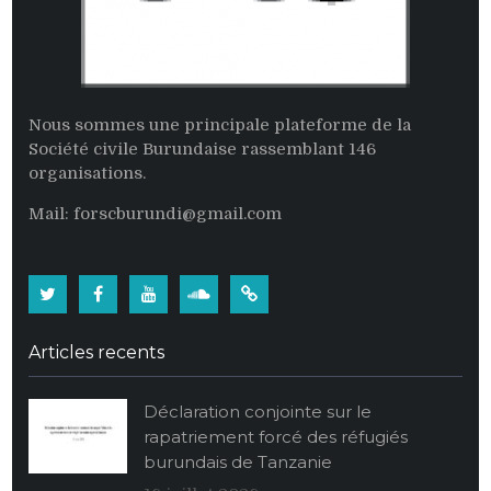
Nous sommes une principale plateforme de la
Société civile Burundaise rassemblant 146
organisations.
Mail: forscburundi@gmail.com
Twitter
Facebook
Youtube
Soundcloud
Burundi:
La
Articles recents
population
burundaise
Déclaration conjointe sur le
vide
rapatriement forcé des réfugiés
ses
burundais de Tanzanie
stocks