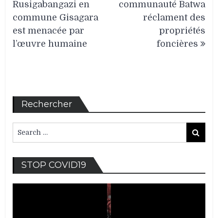
l’article
Rusigabangazi en
communauté Batwa
commune Gisagara
réclament des
est menacée par
propriétés
l’œuvre humaine
foncières
Rechercher
Search
Search
for:
Lec
STOP COVID19
vid