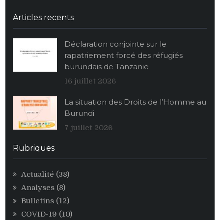
Twitter
Facebook
Youtube
Soundcloud
Burundi:
La
Articles recents
population
burundaise
Déclaration conjointe sur le
vide
rapatriement forcé des réfugiés
ses
burundais de Tanzanie
stocks
alimentaires
16 juillet 2026
de
La situation des Droits de l’Homme au
maïs
Burundi
au
profit
7 juillet 2026
des
personnalités
Rubriques
égoïstes
du
Actualité
(38)
pouvoir
Analyses
(8)
CNDD-
FDD
Bulletins
(12)
COVID-19
(10)