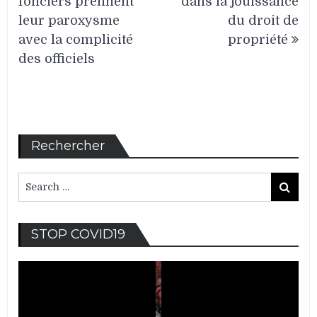
fonciers prennent
dans la jouissance
l’article
leur paroxysme
du droit de
avec la complicité
propriété
des officiels
Rechercher
Search
Search
for:
Lec
STOP COVID19
vid