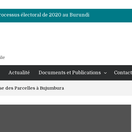
processus électoral de 2020 au Burundi
processus électoral de 2020 au Burundi
processus électoral de 2020 au Burundi
processus électoral de 2020 au Burundi
processus électoral de 2020 au Burundi
processus électoral de 2020 au Burundi
processus électoral de 2020 au Burundi
ile
Actualité
Documents et Publications
Contact
se des Parcelles à Bujumbura