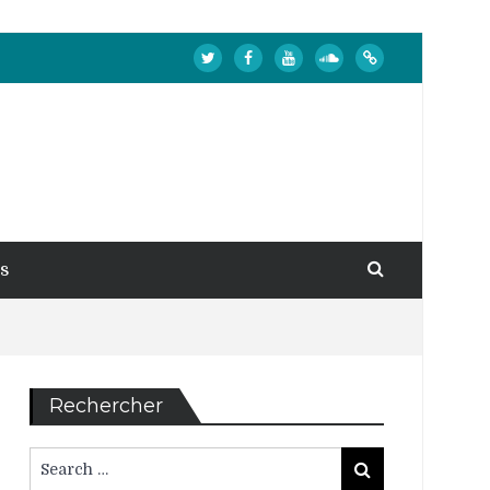
s
Rechercher
Search
Search
for: