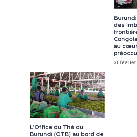
Burundi
des Imb
frontiè
Congolai
au cœur
préocc
21 févrie
L’Office du Thé du
Burundi (OTB) au bord de