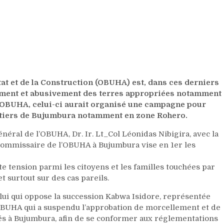
tat et de la Construction (OBUHA) est, dans ces derniers
alement et abusivement des terres appropriées notamment
l’OBUHA, celui-ci aurait organisé une campagne pour
uartiers de Bujumbura notamment en zone Rohero.
néral de l’OBUHA, Dr. Ir. Lt_Col Léonidas Nibigira, avec la
n Commissaire de l’OBUHA à Bujumbura vise en 1er les
te tension parmi les citoyens et les familles touchées par
t surtout sur des cas pareils.
elui qui oppose la succession Kabwa Isidore, représentée
BUHA qui a suspendu l’approbation de morcellement et de
tués à Bujumbura, afin de se conformer aux réglementations