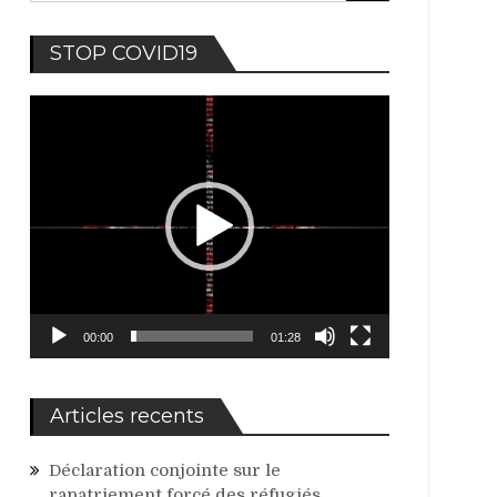
Lecteur
STOP COVID19
vidéo
00:00
01:28
Articles recents
Déclaration conjointe sur le
rapatriement forcé des réfugiés