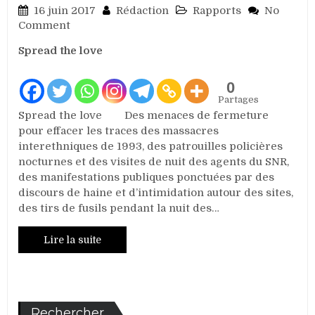
16 juin 2017
Rédaction
Rapports
No
on
Comment
Rapport
Spread the love
sur
la
situation
0
des
Partages
déplacés
Spread the love Des menaces de fermeture
de
pour effacer les traces des massacres
guerre
interethniques de 1993, des patrouilles policières
internes
nocturnes et des visites de nuit des agents du SNR,
au
des manifestations publiques ponctuées par des
Burundi
discours de haine et d’intimidation autour des sites,
des tirs de fusils pendant la nuit des…
Lire la suite
Rechercher