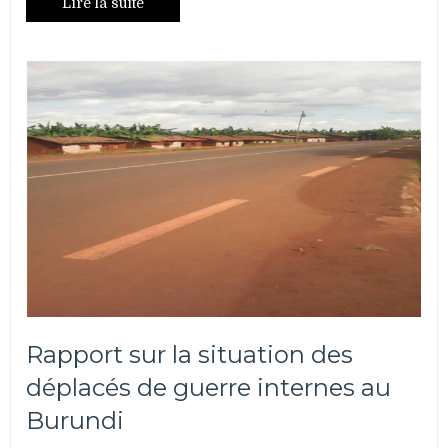
Lire la suite
indignent
les
burundais
Rapport sur la situation des
déplacés de guerre internes au
Burundi