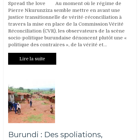
de
Spread the love Au moment où le régime de
1993:
Pierre Nkurunziza semble mettre en avant une
une
justice transitionnelle de vérité-réconciliation à
population
travers la mise en place de la Commission Vérité
en
Réconciliation (CVR), les observateurs de la scène
«
socio-politique burundaise dénoncent plutôt une «
résidence
politique des contraires », de la vérité et…
surveillée
»
Lire la suite
sans
aucune
assistance
humanitaire
Burundi : Des spoliations,