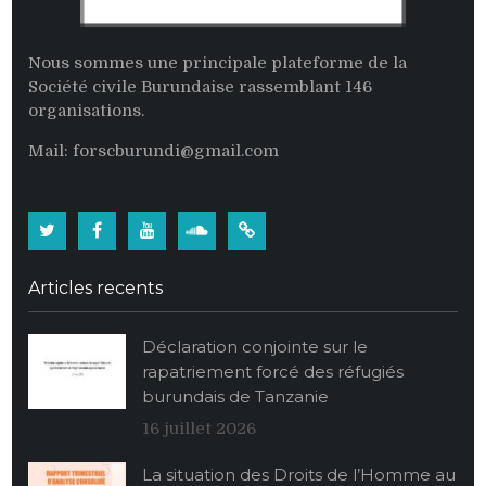
Nous sommes une principale plateforme de la
Société civile Burundaise rassemblant 146
organisations.
Mail: forscburundi@gmail.com
Twitter
Facebook
Youtube
Soundcloud
Burundi:
La
Articles recents
population
burundaise
Déclaration conjointe sur le
vide
rapatriement forcé des réfugiés
ses
burundais de Tanzanie
stocks
alimentaires
16 juillet 2026
de
La situation des Droits de l’Homme au
maïs