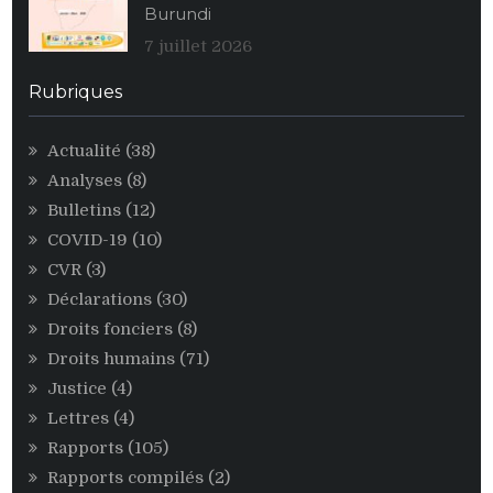
Burundi
au
profit
7 juillet 2026
des
personnalités
Rubriques
égoïstes
du
Actualité
(38)
pouvoir
Analyses
(8)
CNDD-
FDD
Bulletins
(12)
COVID-19
(10)
CVR
(3)
Déclarations
(30)
Droits fonciers
(8)
Droits humains
(71)
Justice
(4)
Lettres
(4)
Rapports
(105)
Rapports compilés
(2)