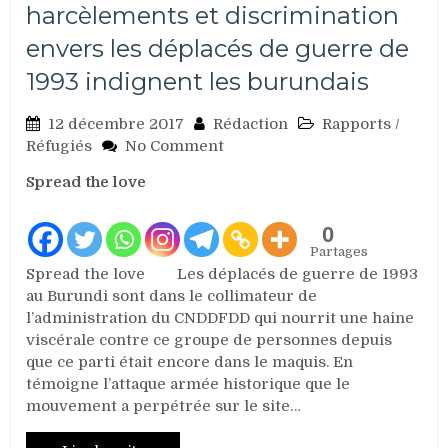
harcèlements et discrimination
envers les déplacés de guerre de
1993 indignent les burundais
12 décembre 2017
Rédaction
Rapports
/
on
Réfugiés
No Comment
Burundi
Spread the love
:
Des
spoliations,
0
harcèlements
Partages
et
Spread the love Les déplacés de guerre de 1993
discrimination
au Burundi sont dans le collimateur de
envers
l’administration du CNDDFDD qui nourrit une haine
les
viscérale contre ce groupe de personnes depuis
déplacés
que ce parti était encore dans le maquis. En
de
témoigne l’attaque armée historique que le
guerre
mouvement a perpétrée sur le site…
de
1993