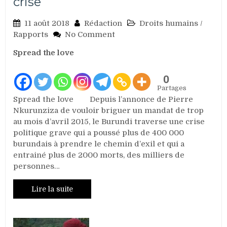
crise
11 août 2018
Rédaction
Droits humains
/
on
Rapports
No Comment
Burundi
Spread the love
:
Les
réfugiés
0
harcelés
Partages
par
Spread the love Depuis l’annonce de Pierre
la
Nkurunziza de vouloir briguer un mandat de trop
Tanzanie
au mois d’avril 2015, le Burundi traverse une crise
pour
politique grave qui a poussé plus de 400 000
rentrer
burundais à prendre le chemin d’exil et qui a
de
entrainé plus de 2000 morts, des milliers de
force
personnes…
dans
un
Lire la suite
pays
toujours
en
crise