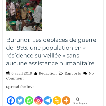
Burundi: Les déplacés de guerre
de 1993: une population en «
résidence surveillée » sans
aucune assistance humanitaire
6 avril 2018
Rédaction
Rapports
No
on
Comment
Burundi:
Spread the love
Les
déplacés
de
0
guerre
Partages