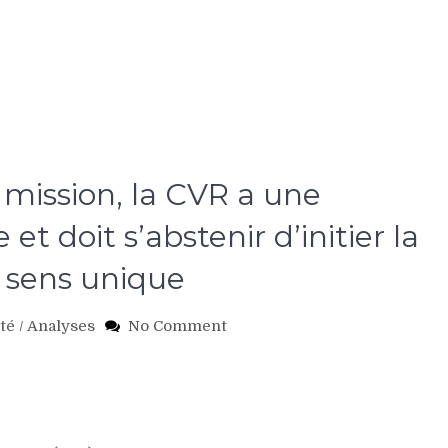
 mission, la CVR a une
 et doit s’abstenir d’initier la
à sens unique
on
ité
/
Analyses
No Comment
Burundi:
Au-
delà
d’une
mission,