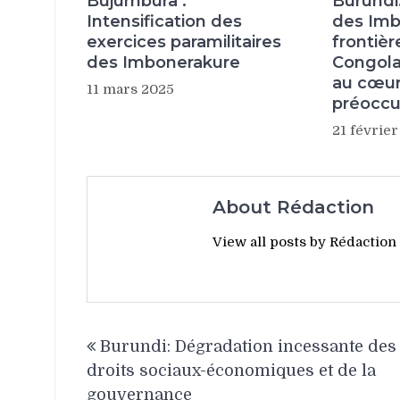
Bujumbura :
Burundi
Intensification des
des Imb
exercices paramilitaires
frontiè
des Imbonerakure
Congolai
au cœur
11 mars 2025
préocc
21 févrie
About Rédaction
View all posts by Rédaction
Navigation
Burundi: Dégradation incessante des
de
droits sociaux-économiques et de la
l’article
gouvernance