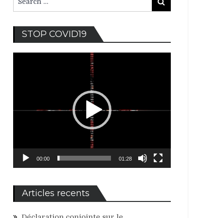
Search
for:
Lecteur
STOP COVID19
vidéo
00:00
01:28
Articles recents
Déclaration conjointe sur le