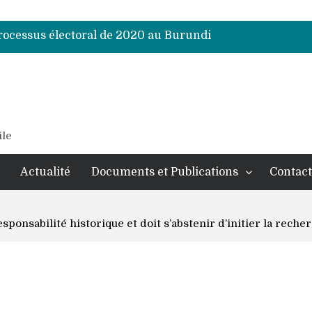
processus électoral de 2020 au Burundi
processus électoral de 2020 au Burundi
processus électoral de 2020 au Burundi
processus électoral de 2020 au Burundi
processus électoral de 2020 au Burundi
processus électoral de 2020 au Burundi
processus électoral de 2020 au Burundi
ile
Actualité
Documents et Publications
Contact
sponsabilité historique et doit s’abstenir d’initier la reche