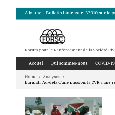
Bulletin bimensuel N°007 sur le 
Bulletin bimensuel N° 012 sur le 
A la une :
Bulletin bimensuel N°010 sur le 
Bulletin bimensuel N°009 sur le 
Bulletin bimensuel N°008 sur le 
Bulletin bimensuel N°007 sur le 
Bulletin bimensuel N° 012 sur le 
Forum pour le Renforcement de la Société Civ
Accuel
Qui sommes-nous
COVID-19
Home
Analyses
Burundi: Au-delà d’une mission, la CVR a une re