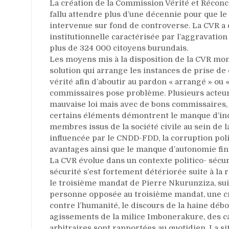
La création de la Commission Vérité et Réconcil
fallu attendre plus d’une décennie pour que le
intervenue sur fond de controverse. La CVR a 
institutionnelle caractérisée par l’aggravation 
plus de 324 000 citoyens burundais.
Les moyens mis à la disposition de la CVR mon
solution qui arrange les instances de prise de 
vérité afin d’aboutir au pardon « arrangé » ou 
commissaires pose problème. Plusieurs acteurs
mauvaise loi mais avec de bons commissaires, l
certains éléments démontrent le manque d’ind
membres issus de la société civile au sein de 
influencée par le CNDD-FDD, la corruption poli
avantages ainsi que le manque d’autonomie fin
La CVR évolue dans un contexte politico- sécuri
sécurité s’est fortement détériorée suite à la
le troisième mandat de Pierre Nkurunziza, sui
personne opposée au troisième mandat, une cri
contre l’humanité, le discours de la haine déb
agissements de la milice Imbonerakure, des cas
arbitraires sont rapportées au quotidien. La s