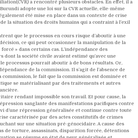
la
iation(CVR) a rencontré plusieurs obstacles. En effet, il a
CVR
 Burundi adopte une loi sur la CVR actuelle, elle-même
a
également été mise en place dans un contexte de crise
une
de la situation des droits humains qui a contraint à l’exil
responsabilité
historique
trent que le processus en cours risque d’aboutir à une
et
décision, ce qui peut occasionner la manipulation de la
doit
« forcé » dans certains cas. L’indépendance des
s’abstenir
 dont la société civile avaient estimé qu’avec une
d’initier
e processus pourrait aboutir à de bons résultats. Or,
la
épendance de la commission. Il s’agit de l’absence de
recherche
la commission, le fait que la commission est dominée et
de
tique se matérialisant par des traitements et autres
la
ancière.
vérité
taire rendant impossible son travail. Et pour cause, la
à
 répression sanglante des manifestations pacifiques contre
sens
vi d’une répression généralisée et continue contre toute
unique
se caractérisée par des actes constitutifs de crimes
ouchant sur une situation pré-génocidaire. A cause des
 de torture, assassinats, disparition forcée, détentions
ituation se résume en état de peur généralisée et