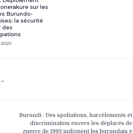
: Déploiement
onerakure sur les
res Burundo-
ses: la sécurité
 des
upations
r 2025
 →
Burundi : Des spoliations, harcèlements et
discrimination envers les déplacés de
guerre de 1993 indignent les burundais