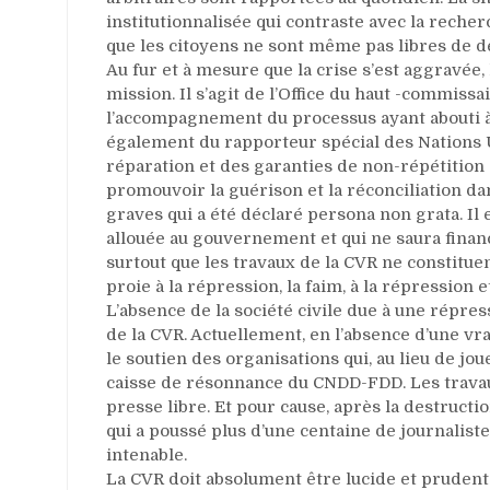
institutionnalisée qui contraste avec la reche
que les citoyens ne sont même pas libres de dé
Au fur et à mesure que la crise s’est aggravée,
mission. Il s’agit de l’Office du haut -commis
l’accompagnement du processus ayant abouti à la
également du rapporteur spécial des Nations Uni
réparation et des garanties de non-répétition 
promouvoir la guérison et la réconciliation d
graves qui a été déclaré persona non grata. Il
allouée au gouvernement et qui ne saura financ
surtout que les travaux de la CVR ne constitue
proie à la répression, la faim, à la répression et
L’absence de la société civile due à une répre
de la CVR. Actuellement, en l’absence d’une vrai
le soutien des organisations qui, au lieu de joue
caisse de résonnance du CNDD-FDD. Les travau
presse libre. Et pour cause, après la destruct
qui a poussé plus d’une centaine de journalistes
intenable.
La CVR doit absolument être lucide et prudente