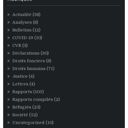
égoïstes
du
Actualité
(38)
pouvoir
Analyses
(8)
CNDD-
FDD
Bulletins
(12)
COVID-19
(10)
CVR
(3)
Déclarations
(30)
Droits fonciers
(8)
Droits humains
(71)
Justice
(4)
Lettres
(4)
Rapports
(105)
Rapports compilés
(2)
Réfugiés
(23)
Société
(52)
Uncategorized
(10)