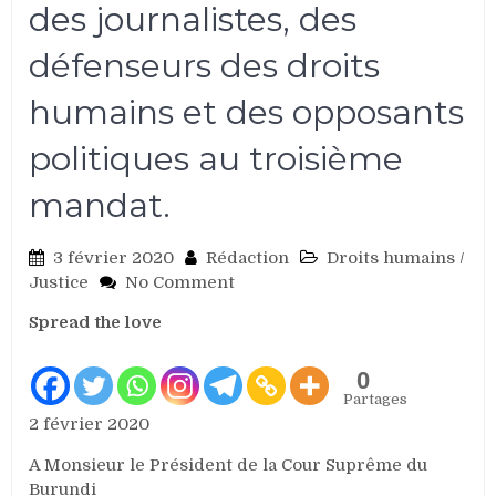
des journalistes, des
défenseurs des droits
humains et des opposants
politiques au troisième
mandat.
3 février 2020
Rédaction
Droits humains
/
on
Justice
No Comment
Burundi:
Spread the love
Lettre
ouverte
sur
0
l’instrumentalisation
Partages
de
2 février 2020
la
A Monsieur le Président de la Cour Suprême du
justice
Burundi
burundaise