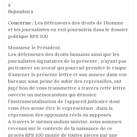
dans
à
des
Bujumbura
procès
C
oncerne :
Les défenseurs des droits de l’homme
politiques
et les journalistes en exil poursuivis dans le dossier
montés
politique RPS 100
de
toutes
Monsieur le Président,
pièces
Les défenseurs des droits humains ainsi que les
pour
journalistes signataires de la présente , n’ayant pas
entraver
pu trouver un avocat qui pourrait prendre le risque
les
d’amener la présente lettre et son annexe dans vos
activités
bureaux sous peine de subir des représailles, ont
des
jugé bon de vous transmettre à travers cette lettre
journalistes,
des
ouverte un mémorandum qui dénonce
défenseurs
l’instrumentalisation de l’appareil judicaire dont
des
vous êtes sensé être le représentant , dans la
droits
répression des opposants réels ou supposés.
humains
A travers le mémorandum susvisé, nous sommes
et
revenus sur le contexte de la naissance de ce
des
procès RPS 100 monté de toutes pièces par une