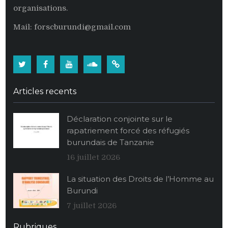
organisations.
Mail: forscburundi@gmail.com
Twitter
Facebook
Youtube
Soundcloud
Burundi:
La
Articles recents
population
burundaise
Déclaration conjointe sur le
vide
rapatriement forcé des réfugiés
ses
burundais de Tanzanie
stocks
alimentaires
16 juillet 2026
de
La situation des Droits de l’Homme au
maïs
Burundi
au
profit
7 juillet 2026
des
personnalités
Rubriques