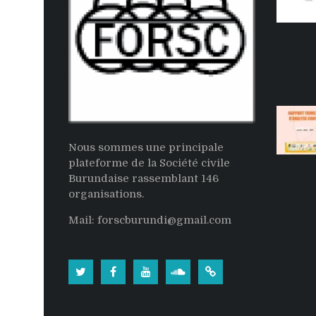
Nous sommes une principale
plateforme de la Société civile
Burundaise rassemblant 146
organisations.
Mail: forscburundi@gmail.com
Twitter
Facebook
Youtube
Soundcloud
Burundi:
La