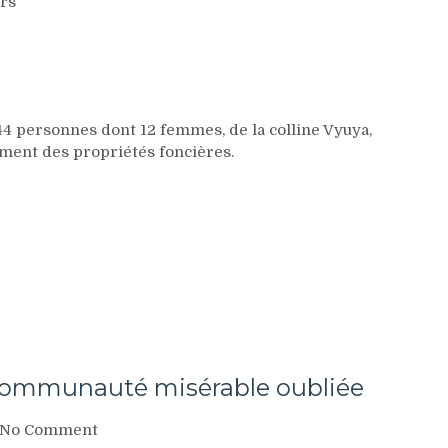
ers
44 personnes dont 12 femmes, de la colline Vyuya,
ent des propriétés foncières.
communauté misérable oubliée
on
No Comment