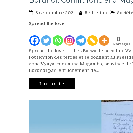
Burundi: Conflit foncier à 
8 septembre 2024
Rédaction
Sociét
Spread the love
0
Partages
Spread the love Les Batwa de la colline V
l’obtention des terres et se confient au Présid
zone Vyuya, commune Mugamba, province de Bur
Burundi par le truchement de…
Lire la suite