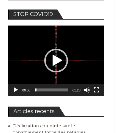
Lecteur
STOP COVID19
vidéo
00:00
01:28
Articles recents
Déclaration conjointe sur le
rapatriement forcé des réfugiés