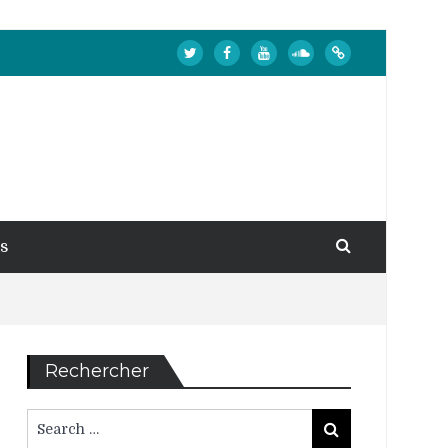
s
Rechercher
Search
Search
for: