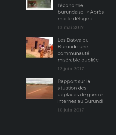
l’économie
burundaise : « Après
moi le déluge »
12 mai 2017
Les Batwa du
Burundi : une
communauté
misérable oubliée
12 juin 2017
Rapport sur la
situation des
déplacés de guerre
internes au Burundi
16 juin 2017