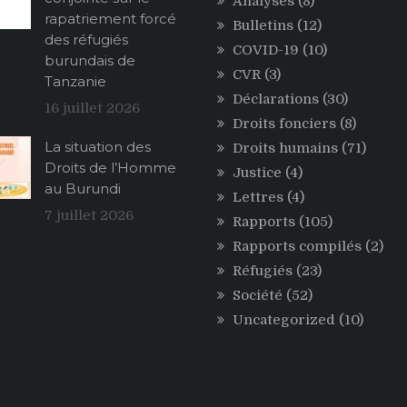
Analyses
(8)
rapatriement forcé
Bulletins
(12)
des réfugiés
COVID-19
(10)
burundais de
CVR
(3)
Tanzanie
Déclarations
(30)
16 juillet 2026
Droits fonciers
(8)
La situation des
Droits humains
(71)
Droits de l’Homme
Justice
(4)
au Burundi
Lettres
(4)
7 juillet 2026
Rapports
(105)
Rapports compilés
(2)
Réfugiés
(23)
Société
(52)
Uncategorized
(10)