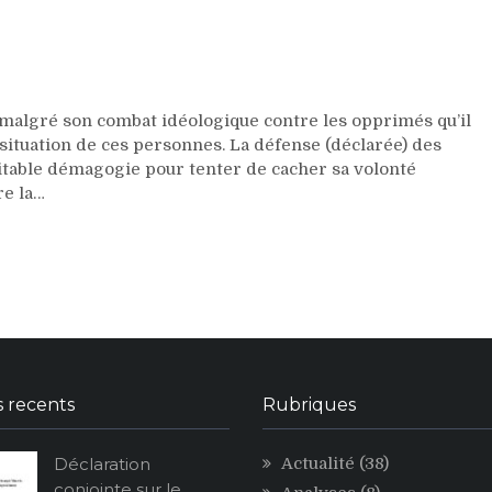
Les
Batwa
du
Burundi
:
une
lgré son combat idéologique contre les opprimés qu’il
communauté
a situation de ces personnes. La défense (déclarée) des
misérable
table démagogie pour tenter de cacher sa volonté
oubliée
re la…
s recents
Rubriques
Déclaration
Actualité
(38)
conjointe sur le