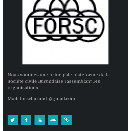
Nous sommes une principale plateforme de la
Société civile Burundaise rassemblant 146
organisations.
Mail: forscburundi@gmail.com
Twitter
Facebook
Youtube
Soundcloud
Burundi: