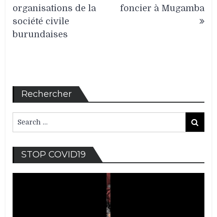
de
organisations de la
foncier à Mugamba
l’article
société civile
burundaises
Rechercher
Search
Search
for:
Lec
STOP COVID19
vid