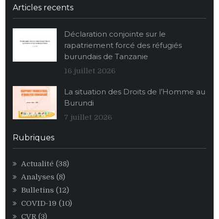
La
Articles recents
population
burundaise
Déclaration conjointe sur le
vide
rapatriement forcé des réfugiés
ses
burundais de Tanzanie
stocks
alimentaires
16 juillet 2026
de
La situation des Droits de l’Homme au
maïs
Burundi
au
profit
7 juillet 2026
des
personnalités
Rubriques
égoïstes
du
Actualité
(38)
pouvoir
Analyses
(8)
CNDD-
FDD
Bulletins
(12)
COVID-19
(10)
CVR
(3)