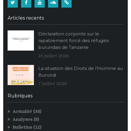
Twitter
Facebook
Youtube
Soundcloud
Burundi:
La
Articles recents
population
burundaise
Déclaration conjointe sur le
vide
rapatriement forcé des réfugiés
ses
burundais de Tanzanie
stocks
alimentaires
16 juillet 2026
de
La situation des Droits de l’Homme au
maïs
Burundi
au
profit
7 juillet 2026
des
personnalités
Rubriques
égoïstes
du
Actualité
(38)
pouvoir
Analyses
(8)
CNDD-
FDD
Bulletins
(12)