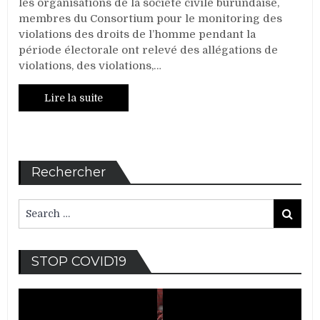
les organisations de la société civile burundaise,
de
membres du Consortium pour le monitoring des
2020
violations des droits de l’homme pendant la
au
période électorale ont relevé des allégations de
Burundi
violations, des violations,…
Lire la suite
Rechercher
Search
Search
for:
Lec
STOP COVID19
vid