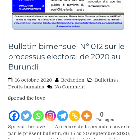
Bulletin bimensuel N° 012 sur le
processus électoral de 2020 au
Burundi
16 octobre 2020
Rédaction
Bulletins
/
on
Droits humains
No Comment
Bulletin
Spread the love
bimensuel
N°
012
0
sur
Partages
le
Spread the love A u cours de la période couverte
processus
par le présent bulletin, du 15 au 30 septembre 2020,
électoral